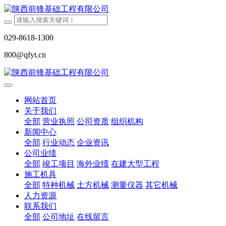
029-8618-1300
800@qfyt.cn
网站首页
关于我们
全部
营业执照
公司资质
组织机构
新闻中心
全部
行业动态
企业资讯
公司业绩
全部
竣工项目
海外业绩
在建大型工程
施工机具
全部
特种机械
土方机械
测量仪器
其它机械
人力资源
联系我们
全部
公司地址
在线留言