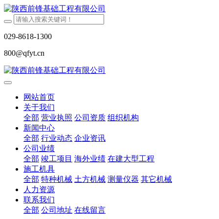
029-8618-1300
800@qfyt.cn
网站首页
关于我们
全部
营业执照
公司资质
组织机构
新闻中心
全部
行业动态
企业资讯
公司业绩
全部
竣工项目
海外业绩
在建大型工程
施工机具
全部
特种机械
土方机械
测量仪器
其它机械
人力资源
联系我们
全部
公司地址
在线留言