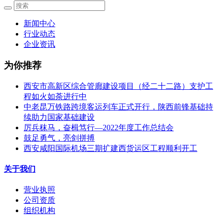
新闻中心
行业动态
企业资讯
为你推荐
西安市高新区综合管廊建设项目（经二十二路）支护工
程如火如荼进行中
中老昆万铁路跨境客运列车正式开行，陕西前锋基础持
续助力国家基础建设
厉兵秣马，奋楫笃行—2022年度工作总结会
鼓足勇气，亮剑拼搏
西安咸阳国际机场三期扩建西货运区工程顺利开工
关于我们
营业执照
公司资质
组织机构