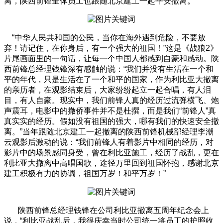
离，陕西前锋全体员工也跟随北京建工一起平安撤离。
“
中华人民共和国的公民，当你在海外遇到危险，不要放
弃！请记住，在你身后，有一个强大的祖国！”这是《战狼
2
》
片尾画面里的一句话，让每一个中国人都感到自豪和感动。陕
西前锋总经理钱锋深有感触的说：“我们并没有生活在一个和
平的年代，只是生活在了一个和平的国家，作为利比亚大撤离
的亲历者，在观影结束后，大家纷纷起立一起合唱，有人泪
目，有人自豪。现实中，我们前锋人真的经历过流弹横飞、炮
声震耳，电影中的撤侨事件并不是杜撰，而是我们“前锋人”真
真实实的经历。假如没有祖国的强大，哪有我们的快速安全撤
离。”当年跟随北京建工一起撤离的陕西前锋机械部经理李潮
云观影后激动的说：“我们前锋人有着影片中相同的经历，对
影片中的场景感同身受，曾在利比亚施工，经历了战乱，更在
利比亚大撤离中高唱国歌，途径万里回到祖国怀抱，感谢北京
建工积极有力的协调，祖国万岁！和平万岁！”
陕西前锋总经理钱锋在公司利比亚撤离五周年纪念会上
说，“利比亚战乱后，我很庆幸当时公司统一将员工的护照收