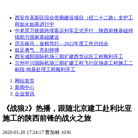
西安市高新区综合管廊建设项目（经二十二路）支护工
程如火如荼进行中
中老昆万铁路跨境客运列车正式开行，陕西前锋基础持
续助力国家基础建设
厉兵秣马，奋楫笃行—2022年度工作总结会
鼓足勇气，亮剑拼搏
西安咸阳国际机场三期扩建西货运区工程顺利开工
兰州中川国际机场三期扩建工程飞行区场道工程施工二
标段-地基处理工程顺利开工
网站首页
新闻中心
企业资讯
《战狼2》热播，跟随北京建工赴利比亚
施工的陕西前锋的战火之旅
2020-01-20 17:24:17
曹加林
1036