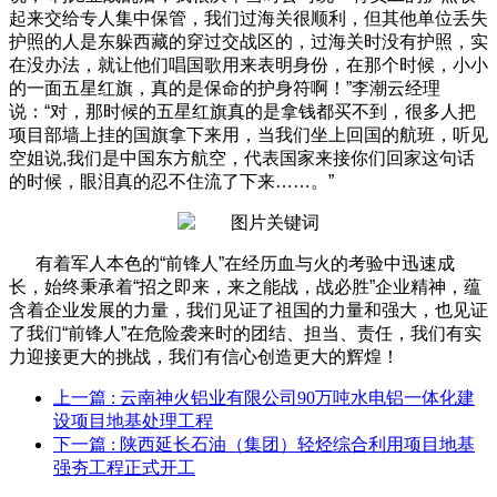
起来交给专人集中保管，我们过海关很顺利，但其他单位丢失
护照的人是东躲西藏的穿过交战区的，过海关时没有护照，实
在没办法，就让他们唱国歌用来表明身份，在那个时候，小小
的一面五星红旗，真的是保命的护身符啊！”李潮云经理
说：“对，那时候的五星红旗真的是拿钱都买不到，很多人把
项目部墙上挂的国旗拿下来用，当我们坐上回国的航班，听见
空姐说
,
我们是中国东方航空，代表国家来接你们回家这句话
的时候，眼泪真的忍不住流了下来……。”
有着军人本色的“前锋人”在经历血与火的考验中迅速成
长，始终秉承着“招之即来，来之能战，战必胜”企业精神，蕴
含着企业发展的力量，我们见证了祖国的力量和强大，也见证
了我们“前锋人”在危险袭来时的团结、担当、责任，我们有实
力迎接更大的挑战，我们有信心创造更大的辉煌！
上一篇
: 云南神火铝业有限公司90万吨水电铝一体化建
设项目地基处理工程
下一篇
: 陕西延长石油（集团）轻烃综合利用项目地基
强夯工程正式开工