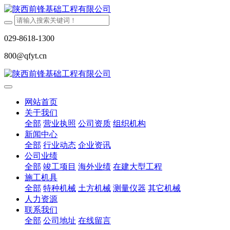
029-8618-1300
800@qfyt.cn
网站首页
关于我们
全部
营业执照
公司资质
组织机构
新闻中心
全部
行业动态
企业资讯
公司业绩
全部
竣工项目
海外业绩
在建大型工程
施工机具
全部
特种机械
土方机械
测量仪器
其它机械
人力资源
联系我们
全部
公司地址
在线留言